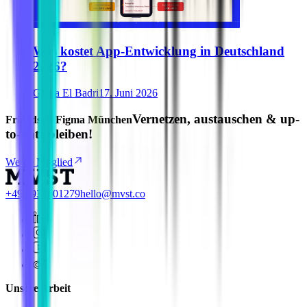
Was kostet App-Entwicklung in Deutschland
2026?
Ghida El Badri
17. Juni 2026
Vernetzen, austauschen & up-
Friends of Figma München
to-date bleiben!
Werde Mitglied
+49 8937001279
hello@mvst.co
Unsere Arbeit