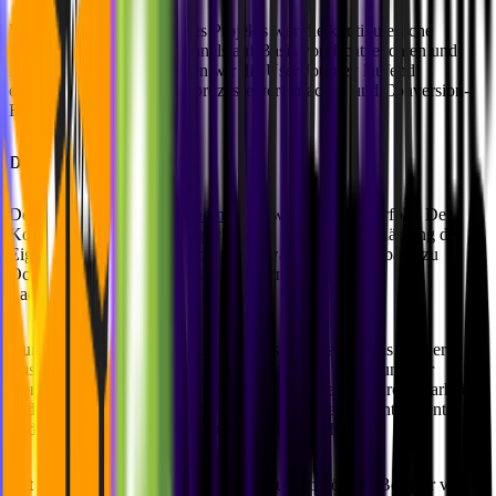
Ein zentraler Bestandteil des Projekts war die kontinuierliche
Weiterentwicklung des Funnels auf Basis von Echtzeitdaten und
Nutzerfeedback. So konnten wir die User Journey laufend
optimieren, Entscheidungsprozesse vereinfachen und Conversion-
Raten gezielt steigern.
Das Ergebnis
Der Launch der
IOGO-Landingpage
war ein voller Erfolg. Der
Kompatibilitätscheck ermöglichte eine schnelle Einschätzung der
Eignung für
Intelligent Octopus Go
, während der Fallback zu
Octopus Go
dafür sorgte, dass jeder eine preiswerte
Lademöglichkeit findet.
Durch schnelle Iterationen und Anpassung des Funnels auf der
Basis von Userdaten haben wir eine
deutliche Steigerung der
Conversions
erreicht. Die Landingpage überzeugte durch Klarheit
und einfache Nutzerführung, was den Mehrwert des intelligenten
Ladens außerhalb der Stoßzeiten deutlich macht.
Mit
Intelligent Octopus Go
und
Octopus Go
können Besitzer von E-