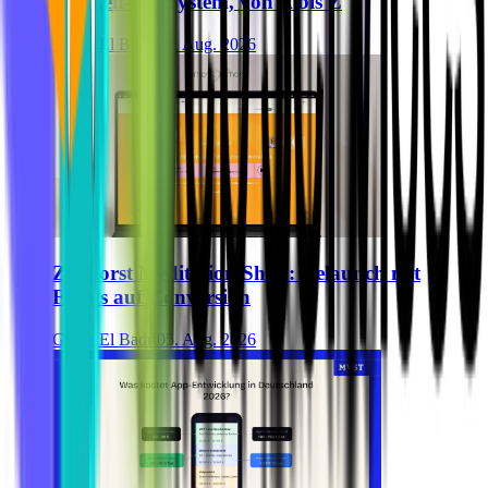
Marken-Ökosystem, von A bis Z
Ghida El Badri
07. Aug. 2026
Zurhorst Meditation Shop: Relaunch mit
Fokus auf Conversion
Ghida El Badri
05. Aug. 2026