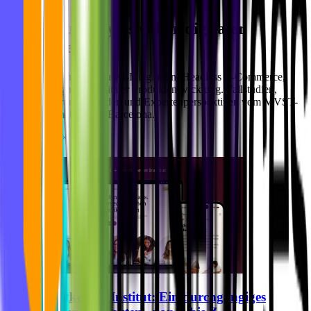
Bits und Bytes voller digitaler
Blog
Einblicke.
Praxisnahe Einblicke zu KI-Integration, Headless E-Commerce,
UX/UI-Design und digitaler Produktentwicklung. Fallstudien,
Implementierungsleitfäden und Expertenperspektiven vom MVST-
Team in München und Barcelona.
Alle Artikel
Breastkeeper Institut: Ein durchgängiges