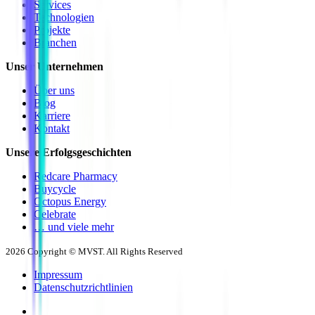
Services
Technologien
Projekte
Branchen
Unser Unternehmen
Über uns
Blog
Karriere
Kontakt
Unsere Erfolgsgeschichten
Redcare Pharmacy
Buycycle
Octopus Energy
Celebrate
… und viele mehr
2026
Copyright © MVST. All Rights Reserved
Impressum
Datenschutzrichtlinien