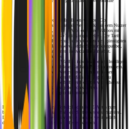
der Subdomain
IOGO
, die Nutzer gezielt durch zwei zentrale
Journeys führt:
Kompatibilitätscheck für Intelligent Octopus Go:
Herzstück der Seite ist ein interaktiver Check, mit dem Nutzer
herausfinden können, ob ihr E-Auto oder ihre Wallbox mit
dem
Intelligent Octopus Go
Tarif kompatibel ist. Der Tarif
sorgt dafür, dass das Fahrzeug automatisch zu den günstigsten
Nachtstromtarifen geladen wird. Ist das System kompatibel,
führt der Weg direkt zu einem individuellen Angebot.
Fallback zu Octopus Go:
Ist das Fahrzeug oder die Wallbox inkompatibel mit Intelligent
Octopus Go, greift ein nahtloser Fallback-Mechanismus ein.
In diesem Fall leiten wir Nutzer direkt zum klassischen
Octopus Go
Tarif weiter, der ebenfalls mit Zugang zu
günstigen Ladezeiten außerhalb der Hochzeit verfügbar ist.
So wird sichergestellt, dass jeder von smartem und
kosteneffizientem Laden profitieren kann.
Beide Tarife bieten denselben Vorteil:
Laden des E-Autos zum
bestmöglichen Strompreis
außerhalb der Spitzenverbrauchszeiten.
Die Landingpage erklärt die Preisvorteile klar und verständlich,
damit Nutzer den Mehrwert sofort erfassen können.