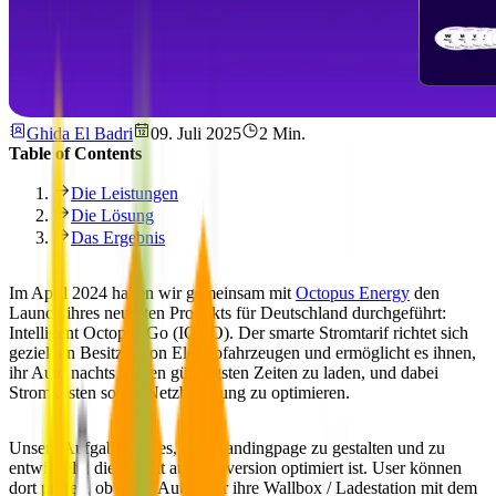
Ghida El Badri
09. Juli 2025
2 Min.
Table of Contents
Die Leistungen
Die Lösung
Das Ergebnis
Im April 2024 haben wir gemeinsam mit
Octopus Energy
den
Launch ihres neuesten Produkts für Deutschland durchgeführt:
Intelligent Octopus Go (IOGO)
. Der smarte Stromtarif richtet sich
gezielt an Besitzer von Elektrofahrzeugen und ermöglicht es ihnen,
ihr Auto nachts zu den günstigsten Zeiten zu laden, und dabei
Stromkosten sowie Netzbelastung zu optimieren.
Unsere Aufgabe war es, eine Landingpage zu gestalten und zu
entwickeln, die gezielt auf Conversion optimiert ist. User können
dort prüfen, ob ihr E-Auto oder ihre Wallbox / Ladestation mit dem