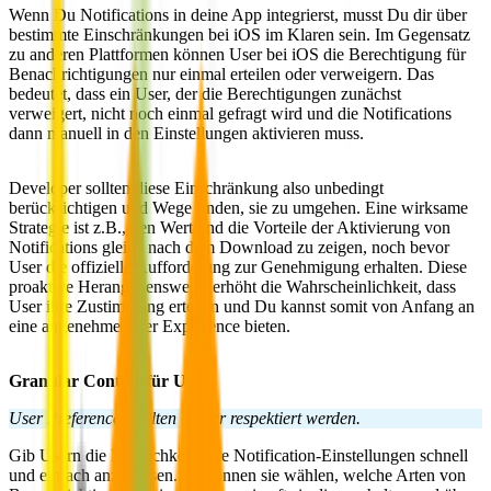
Wenn Du Notifications in deine App integrierst, musst Du dir über
bestimmte Einschränkungen bei iOS
im Klaren sein. Im Gegensatz
zu anderen Plattformen können User bei iOS die
Berechtigung für
Benachrichtigungen nur einmal erteilen oder verweigern
. Das
bedeutet, dass ein User, der die Berechtigungen zunächst
verweigert, nicht noch einmal gefragt wird und die Notifications
dann manuell in den Einstellungen aktivieren muss.
Developer sollten diese Einschränkung also unbedingt
berücksichtigen und Wege finden, sie zu umgehen. Eine wirksame
Strategie ist z.B., den Wert und die Vorteile der Aktivierung von
Notifications gleich nach dem Download zu zeigen, noch bevor
User die offizielle Aufforderung zur Genehmigung erhalten. Diese
proaktive Herangehensweise erhöht die Wahrscheinlichkeit, dass
User ihre Zustimmung erteilen und Du kannst somit von Anfang an
eine angenehme User Experience bieten.
Granular Control für User
User Preferences sollten immer respektiert werden.
Gib Usern die Möglichkeit, ihre Notification-Einstellungen schnell
und einfach anzupassen. So können sie wählen, welche Arten von