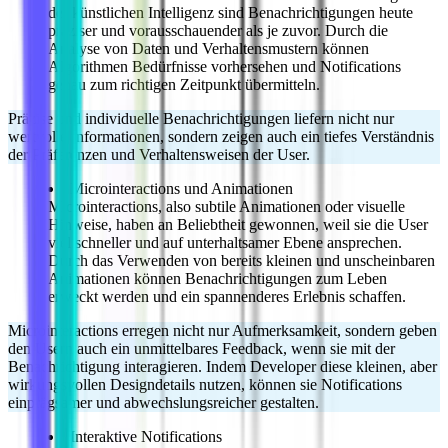
der künstlichen Intelligenz sind Benachrichtigungen heute
präziser und vorausschauender als je zuvor. Durch die
Analyse von Daten und Verhaltensmustern können
Algorithmen Bedürfnisse vorhersehen und Notifications
genau zum richtigen Zeitpunkt übermitteln.
Präzise und individuelle Benachrichtigungen liefern nicht nur
wertvolle Informationen, sondern zeigen auch ein tiefes Verständnis
der Präferenzen und Verhaltensweisen der User.
Microinteractions und Animationen
Microinteractions, also subtile Animationen oder visuelle
Hinweise, haben an Beliebtheit gewonnen, weil sie die User
viel schneller und auf unterhaltsamer Ebene ansprechen.
Durch das Verwenden von bereits kleinen und unscheinbaren
Animationen können Benachrichtigungen zum Leben
erweckt werden und ein spannenderes Erlebnis schaffen.
Microinteractions erregen nicht nur Aufmerksamkeit, sondern geben
den Usern auch ein unmittelbares Feedback, wenn sie mit der
Benachrichtigung interagieren. Indem Developer diese kleinen, aber
wirkungsvollen Designdetails nutzen, können sie Notifications
einprägsamer und abwechslungsreicher gestalten.
Interaktive Notifications