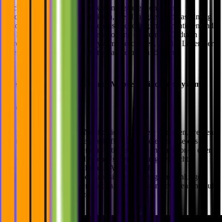
Wichtig ist also:
Die User aufklären, genaue Kontrollen
durchführen, den Inhalt optimieren, die Häufigkeit und das Timing
beachten, eine effiziente Zwischenspeicherung implementieren und
der Einhaltung von Vorschriften Vorrang einräumen. Dadurch
werden Mobile Notification Systems geschaffen, die das Leben der
User bereichern und gleichzeitig das Vertrauen fördern.
Was sind effektive Inhalte eines Mobile Notification Systems?
Eine Hilfe für User sein
Nur wenn User dank der Notifications ihre Ziele erreichen, werden
wertvolle Nutzererlebnisse geschaffen. Durch die Analyse des
Verhaltens kann das System proaktiv relevante Informationen oder
Vorschläge bereitstellen, die den User zu seinen gewünschten
Ergebnissen führen. Eine Fitness-App kann z.B.
Benachrichtigungen mit personalisierten Trainingsempfehlungen
oder Fortschrittsmeldungen senden, um User zu motivieren und auf
dem richtigen Weg zu halten.