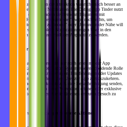
Herausforderungen regen die Interaktion wahrscheinlich besser an
als jede andere Form der Notification. Die Dating-App Tinder nutzt
diese Technik effektiv, indem sie Benachrichtigungen mit
spielerischen Herausforderungen wie "Swipe nach rechts, um
deinen perfekten Partner zu finden!" oder "Jemand in der Nähe will
dich treffen!" senden. Solche Notifications regen User in den
meisten Fällen dazu an, innerhalb der App aktiv zu werden.
Inaktive User anregen
Wenn User inaktiv werden oder nur noch selten mit der App
interagieren, kann ein Notification System eine entscheidende Rolle
spielen. Personalisierte Erinnerungen, Empfehlungen oder Updates
zu senden, kann dazu führen, dass User zur App zurückzukehren.
Eine E-Commerce-App könnte z.B. eine Benachrichtigung senden,
die die User an Artikel in ihrem Warenkorb erinnert oder exklusive
Rabatte anbietet, um einen Anreiz für einen erneuten Besuch zu
schaffen.
Erinnere User an nicht abgeschlossene Aktionen