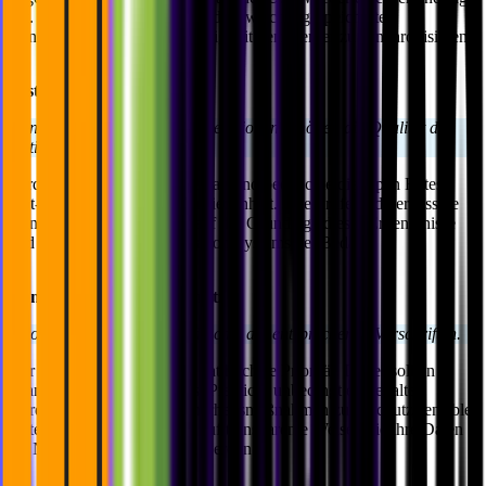
hat. Achte dabei auch darauf, die zwischengespeicherten
Benachrichtigungen regelmäßig mit dem Server zu synchronisieren.
Testing und Iteration
Kontinuierliches Testen und Iterationen erhöhen die Qualität der
Notification Systems.
Fordere Feedback von Usern an und beobachte die Open Rates,
Opt-Out Rates und User-Zufriedenheit. Überprüfe und verbessere
deine Strategie regelmäßig auf der Grundlage dieser Erkenntnisse
und optimiere deine Notification Systems bei Bedarf.
Compliance und Datenschutz
Priorisiere Datenschutz und achte auf entsprechende Vorschriften.
Der Schutz der User-Daten hat höchste Priorität. Daher sollten
Branchenstandards und Best Practices unbedingt eingehalten
werden. Implementiere Sicherheitsmaßnahmen zum Schutz sensibler
Daten und zeige den Usern auf transparente Weise, wie ihre Daten
für Notifications verwendet werden.