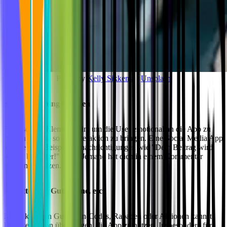
Photo by
Kelly Sikkema
/
Unsplash
Soziale Bindung schaffen
Füge soziale Elemente ein, um die User emotional an die App zu
binden und sie so zur Interaktion zu bringen. Eine Social Media App
könnte zum Beispiel Benachrichtigungen wie "Dein Beitrag wird
immer beliebter!" oder "Jemand hat dich in einem Kommentar
erwähnt!" nutzen.
Rabattcodes, Gutscheine, etc.
Mit exklusiven Gutschein-Codes, Rabatten oder Aktionen kannst
Du User davon überzeugen, die App zu nutzen. Insbesondere für