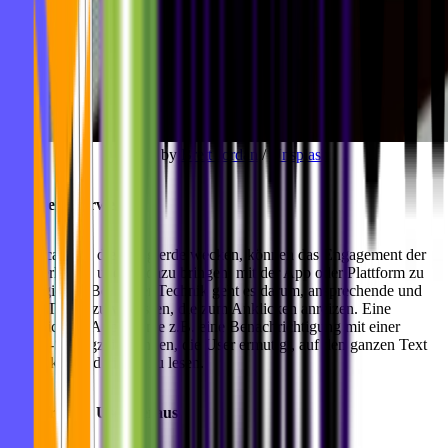
Photo by
Brett Jordan
/
Unsplash
Neugierde erwecken
Notifications, die Neugierde wecken, können das Engagement der
User erhöhen und sie dazu bringen, mit der App oder Plattform zu
interagieren. Bei dieser Technik geht es darum, ansprechende und
kurze Teaser zu verfassen, die zum Anklicken anreizen. Eine
Nachrichten-App könnte z.B. eine Benachrichtigung mit einer
Teaser-Schlagzeile senden, die User ermutigt, auf den ganzen Text
zu klicken und diesen zu lesen.
Fordere den User heraus