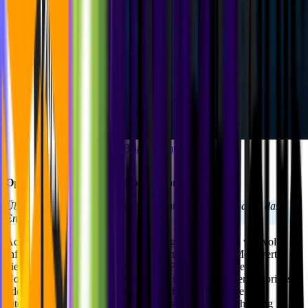
Photo by
Brian Tromp
/
Unsplash
Optimiere den Inhalt der Notifications
Überzeugender und relevanter Content ist entscheidend für das
Engagement der User.
Achte darauf, dass deine Benachrichtigungen wirklich wertvolle
Informationen enthalten, die den Usern einen echten Mehrwert
bieten und sie zum Handeln anregen. Personalisiere die
Notifications, indem Du z.B. die User mit ihrem Namen ansprichst
oder den Inhalt auf ihre Präferenzen oder ihre bisherigen
Interaktionen abstimmst. Eine gut gestaltete Benachrichtigung