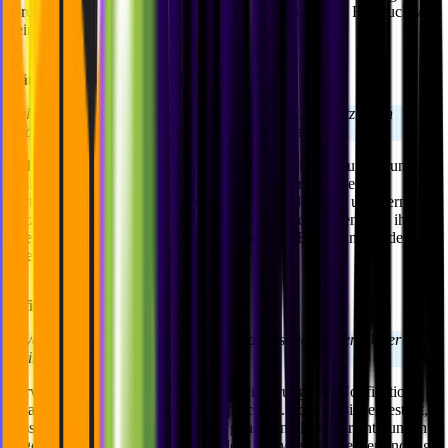
fördert das Engagement und vermittelt einen positiven Eindruck von
deiner App.
Häufigkeit und Timing
Balance is key - finde das Gleichgewicht zwischen nützlichen
Information und vermeide zu viele Notifications.
Achte unbedingt auf die Häufigkeit der Benachrichtigungen und
stelle sicher, dass sie wertvoll sind und nur zu relevanten
Zeitpunkten erscheinen. Respektiere die Zeit der User und vermeide
es, zu viele oder unnötige Notifications zu senden. Wenn Du ihre
Grenzen respektierst, kannst Du eine positive Beziehung zu den
Usern aufbauen.
Effizientes Notification Caching
Zuverlässiges Caching ist entscheidend, besonders wenn User
offline sind.
Verwende Methoden zur Zwischenspeicherung, um Notifications
lokal auf dem Gerät des Users zu speichern. So wird sichergestellt,
dass wichtige Daten nicht verloren gehen und Benachrichtigungen
zugestellt werden können, sobald der User wieder eine Verbindung