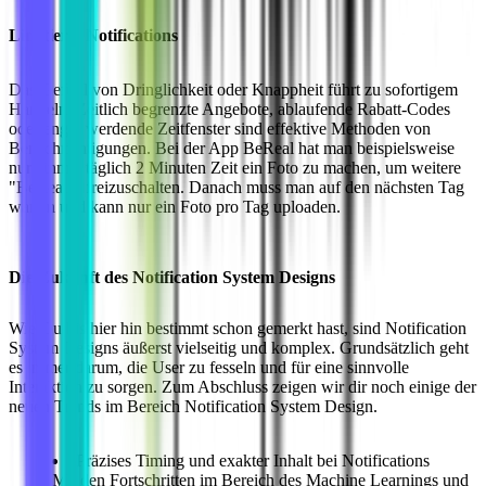
Limitierte Notifications
Das Gefühl von Dringlichkeit oder Knappheit führt zu sofortigem
Handeln. Zeitlich begrenzte Angebote, ablaufende Rabatt-Codes
oder enger werdende Zeitfenster sind effektive Methoden von
Benachrichtigungen. Bei der App BeReal hat man beispielsweise
nur einmal täglich 2 Minuten Zeit ein Foto zu machen, um weitere
"BeReals" freizuschalten. Danach muss man auf den nächsten Tag
warten und kann nur ein Foto pro Tag uploaden.
Die Zukunft des Notification System Designs
Wie Du bis hier hin bestimmt schon gemerkt hast, sind Notification
System Designs äußerst vielseitig und komplex. Grundsätzlich geht
es immer darum, die User zu fesseln und für eine sinnvolle
Interaktion zu sorgen. Zum Abschluss zeigen wir dir noch einige der
neuen Trends im Bereich Notification System Design.
Präzises Timing und exakter Inhalt bei Notifications
Mit den Fortschritten im Bereich des Machine Learnings und