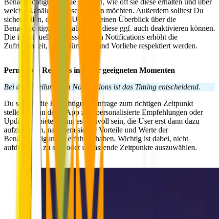
Benachrichtigungen sie erhalten, wie oft sie diese erhalten und über
welche Kanäle sie diese erhalten möchten. Außerdem solltest Du
sicherstellen, dass die User die einen Überblick über die
Benachrichtigungen haben und diese ggf. auch deaktivieren können.
Die individuelle Anpassung von Notifications erhöht die
Zufriedenheit, da Bedürfnisse und Vorliebe respektiert werden.
Permission Requests in dafür geeigneten Momenten
Bei der Erteilung von Notifications ist das Timing entscheidend.
Du solltest die Berechtigungsanfrage zum richtigen Zeitpunkt
stellen. Wenn deine App z.B. personalisierte Empfehlungen oder
Updates anbietet, kann es sinnvoll sein, die User erst dann dazu
aufzufordern, nachdem sie die Vorteile und Werte der
Benachrichtigungen erfahren haben. Wichtig ist dabei, nicht
aufdringlich zu sein oder unpassende Zeitpunkte auszuwählen.