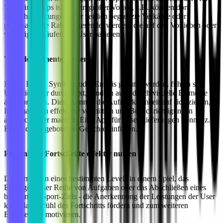
Shopping-Apps ist das ein großer Vorteil, z.B. können dort
Benachrichtigungen über zeitlich begrenzte Verkäufe oder
personalisierte Rabatte gesendet werden, die auf den Vorlieben oder
vorherigen Käufen der User basieren.
Visuelle Elemente nutzen
Indem Bilder, Symbole oder Emojis genutzt werden, fühlen sich
User nicht nur durch Text, sondern auch durch visuelle Elemente
angesprochen. Diese können die Aufmerksamkeit auf sich ziehen,
Informationen effektiver vermitteln und Benachrichtigungen
ansprechender machen. Eine App für Essenslieferungen könnte z.B.
Bilder der angebotenen Gerichte einfügen.
Persönliche Fortschritte effektiv nutzen
Das Erreichen eines bestimmten Levels in einem Spiel, das
Erledigen einer Reihe von Aufgaben oder das Abschließen eines
bestimmten Sport-Ziels - die Anerkennung der Leistungen der User
kann das Gefühl des Fortschritts fördern und zum weiteren
Engagement motivieren.