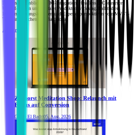
Praxisnahe Einblicke zu KI-Integration, Headless E-Commerce,
UX/UI-Design und digitaler Produktentwicklung. Fallstudien,
Implementierungsleitfäden und Expertenperspektiven vom MVST-
Team in München und Barcelona.
Alle Artikel
Zurhorst Meditation Shop: Relaunch mit
Fokus auf Conversion
Ghida El Badri
05. Aug. 2026