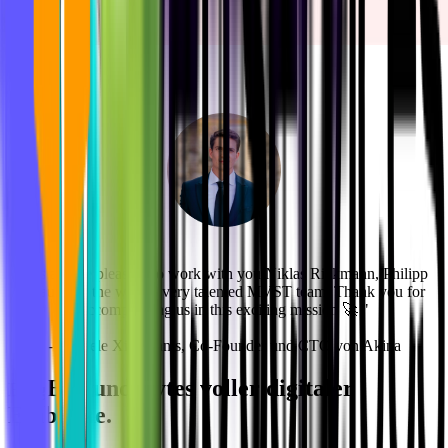
"It's a huge pleasure to work with you Niklas Rickmann, Philipp
Klaus and the whole, very talented MVST team. Thank you for
accompanying us in this exciting mission 🚀 "
- Michele Xiloyannis, Co-Founder und CTO von Akina
Bits und Bytes voller digitaler
Blog
Einblicke.