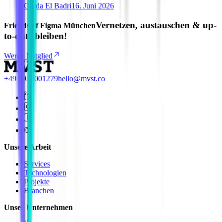
Ghida El Badri
16. Juni 2026
Vernetzen, austauschen & up-
Friends of Figma München
to-date bleiben!
Werde Mitglied
+49 8937001279
hello@mvst.co
Unsere Arbeit
Services
Technologien
Projekte
Branchen
Unser Unternehmen