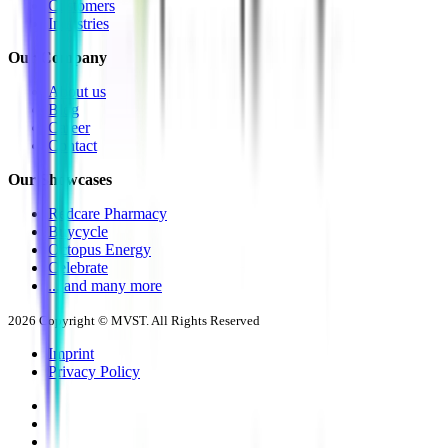
Customers
Industries
Our Company
About us
Blog
Career
Contact
Our Showcases
Redcare Pharmacy
Buycycle
Octopus Energy
Celebrate
... and many more
2026
Copyright © MVST. All Rights Reserved
Imprint
Privacy Policy