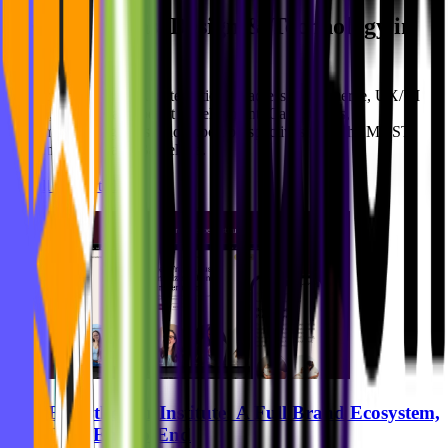
Ideas, Design & Technology in
Newsroom
Motion
Practical insights on AI integration, headless e-commerce, UX/UI
design, and digital product development. Case studies,
implementation guides, and expert perspectives from the MVST
team in Munich and Barcelona.
See all blog articles
Breastkeeper Institute: A Full Brand Ecosystem,
Built End-to-End