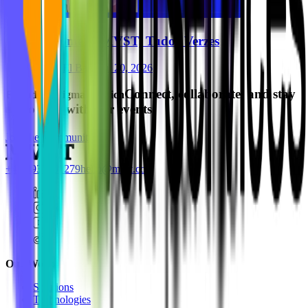
Welcome to MVST, Tudor Verzes
Ghida El Badri
Jul 20, 2026
Connect, collaborate, and stay
Friends of Figma Munich
up to date with our events.
Join the Community
+49 8937001279
hello@mvst.co
Our Work
Solutions
Technologies