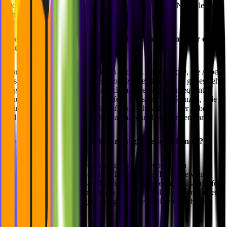
mich einer der wenigen Bereiche, in dem man täglich Neues lernen
kann - das gefällt mir am besten an dem Job!
Wie bringst Du Privates und Berufliches am besten unter einen
Hut?
Work-Life-Balance ist mir wirklich wichtig. Ich versuche, die Arbeit
an sich nicht als Arbeit zu sehen, sondern den Prozess so gut es geht
zu genießen. Gleichzeitig nehme ich mir aber auch konsequent
genug Zeit für mich und mein Umfeld. Ich setze mir Grenzen, teile
meine Zeit gut ein und achte darauf, dass ich während der Arbeit
und natürlich in meiner Freizeit Spaß habe und entspannen kann.
Gibt es etwas, wofür Du dich so richtig begeistern kannst?
Ich stehe total auf
Castells
, diese unfassbar akrobatischen
Menschentürme aus Katalonien. Als ich noch in Berlin gewohnt
habe, habe ich sie zum ersten Mal in real life gesehen und war sofort
fasziniert. Und seitdem sind sie ein wichtiger Teil in meinem Leben.
Aus der anfänglichen Begeisterung ist mittlerweile eine richtige
Leidenschaft geworden!