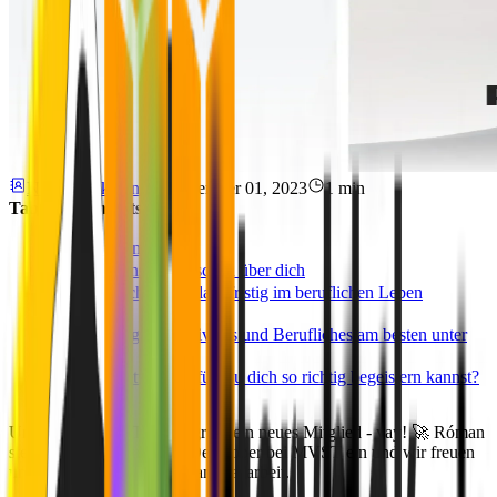
Niklas Rickmann
November 01, 2023
1 min
Table of Contents
Über Róman
Erzähl uns ein bisschen über dich
Was möchtest Du langfristig im beruflichen Leben
erreichen?
Wie bringst Du Privates und Berufliches am besten unter
einen Hut?
Gibt es etwas, wofür Du dich so richtig begeistern kannst?
Unser Barcelona-Team begrüßt ein neues Mitglied - yay! 🚀 Róman
steigt als Junior Fullstack Developer bei MVST ein und wir freuen
uns schon sehr auf die Zusammenarbeit.