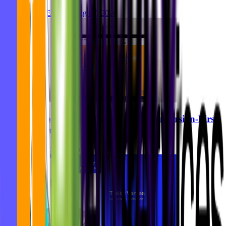
Ghida El Badri
Aug 07, 2026
Zurhorst Meditation Shop: A Conversion-First
Relaunch
Ghida El Badri
Aug 05, 2026