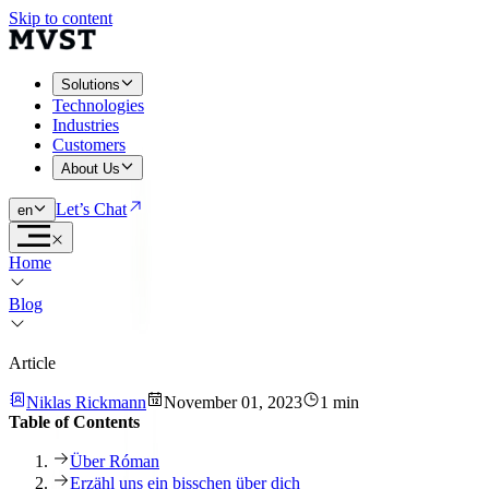
Skip to content
Solutions
Technologies
Industries
Customers
About Us
Let’s Chat
en
Home
Blog
Article
Niklas Rickmann
November 01, 2023
1 min
Table of Contents
Über Róman
Erzähl uns ein bisschen über dich