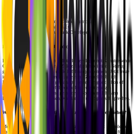
Über Róman
Vollständiger Name: Róman Demchuk
Heimatland: Ukraine 🇺🇦
Position: Junior Fullstack Developer
Erzähl uns ein bisschen über dich
Hey, ich bin Róman und bin Fullstack Developer mit Kenntnissen in
Git, CI/CD und Code-Testing. Zuletzt habe ich bei einem Startup
gearbeitet und dort wirklich coole Erfahrungen gemacht. Jetzt freue
ich mich, bei MVST noch mehr zu lernen. Generell habe ich
Projekte in der Baubranche gemanagt, meine Fähigkeit schon oft
unter Beweis gestellt und erfolgreiche Implementierungen
koordiniert. Oh, und ich lerne gerne neue Sprachen! Ich kann
Deutsch, Englisch, Ukrainisch, Katalanisch und Spanisch sprechen.
Was möchtest Du langfristig im beruflichen Leben erreichen?
Meine langfristigen Karriereziele sind ziemlich simpel: Ich möchte
im Software Development weiter lernen und wachsen. Es ist für