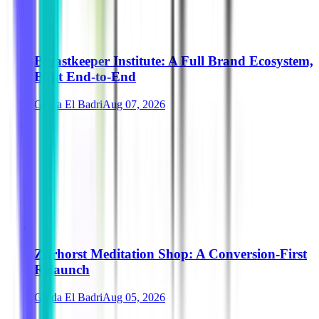
Breastkeeper Institute: A Full Brand Ecosystem,
Built End-to-End
Ghida El Badri
Aug 07, 2026
Zurhorst Meditation Shop: A Conversion-First
Relaunch
Ghida El Badri
Aug 05, 2026