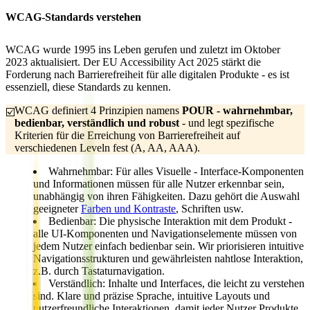
WCAG-Standards verstehen
WCAG wurde 1995 ins Leben gerufen und zuletzt im Oktober
2023 aktualisiert. Der
EU Accessibility Act 2025
stärkt die
Forderung nach Barrierefreiheit für alle digitalen Produkte - es ist
essenziell, diese Standards zu kennen.
WCAG definiert 4 Prinzipien namens
POUR - wahrnehmbar, 
☑️
bedienbar, verständlich und robust
- und legt spezifische
Kriterien für die Erreichung von Barrierefreiheit auf
verschiedenen Leveln fest (A, AA, AAA).
Wahrnehmbar:
Für alles Visuelle - Interface-Komponenten
und Informationen müssen
für alle Nutzer erkennbar sein
,
unabhängig von ihren Fähigkeiten. Dazu gehört die Auswahl
geeigneter
Farben und Kontraste
, Schriften usw.
Bedienbar:
Die physische Interaktion mit dem Produkt -
alle UI-Komponenten und Navigationselemente müssen
von
jedem Nutzer einfach bedienbar sein
. Wir priorisieren intuitive
Navigationsstrukturen und gewährleisten nahtlose Interaktion,
z.B. durch Tastaturnavigation.
Verständlich:
Inhalte und Interfaces, die
leicht zu verstehen
sind. Klare und präzise Sprache, intuitive Layouts und
nutzerfreundliche Interaktionen, damit jeder Nutzer Produkte