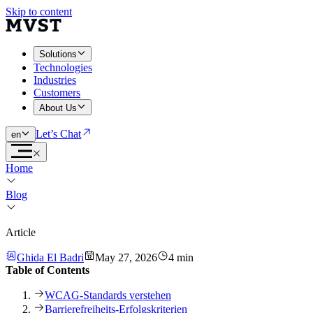
Skip to content
Solutions
Technologies
Industries
Customers
About Us
Let’s Chat
en
Home
Blog
Article
Ghida El Badri
May 27, 2026
4 min
Table of Contents
WCAG-Standards verstehen
Barrierefreiheits-Erfolgskriterien