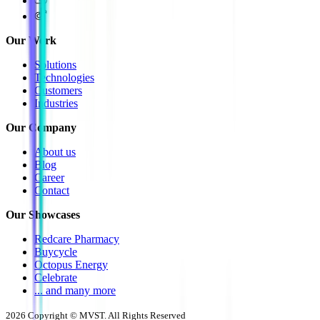
Our Work
Solutions
Technologies
Customers
Industries
Our Company
About us
Blog
Career
Contact
Our Showcases
Redcare Pharmacy
Buycycle
Octopus Energy
Celebrate
... and many more
2026
Copyright © MVST. All Rights Reserved