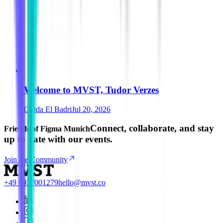
Welcome to MVST, Tudor Verzes
Ghida El Badri
Jul 20, 2026
Connect, collaborate, and stay
Friends of Figma Munich
up to date with our events.
Join the Community
+49 8937001279
hello@mvst.co