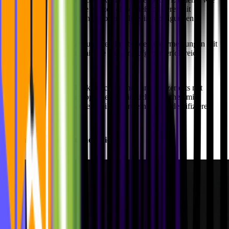
Buttons und Links für alle Nutzer, einschließlich derer mit
motorischen Einschränkungen oder Sehbeeinträchtigungen.
Fehlerbehandlung:
Klare und beschreibende Fehlermeldungen mit
Lösungsvorschlägen, damit alle Nutzer Aufgaben erfolgreich
abschließen können.
Nutzerfeedback:
Feedback-Mechanismen und Nutzertests mit
verschiedenen Nutzergruppen, einschließlich Menschen mit
Behinderungen, um Barrierefreiheitshindernisse zu identifizieren
und zu beseitigen.
Warum ist Barrierefreiheit wichtig?