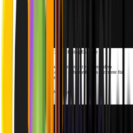
Contrast Criteria Rating Example
Wie zu sehen, steigen die Bewertungen mit zunehmendem
Farbkontrast - weil hoher Kontrast sicherstellt, dass Elemente für
alle Nutzer gut erkennbar sind.
Von der technischen Seite: Alt-Texte: