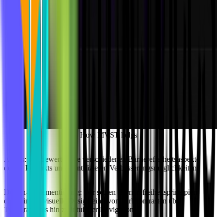
How MVST helps
Audits:
Wir bewerten die verschiedenen Barrierefreiheitsaspekte
deines Produkts und identifizieren Verbesserungsmöglichkeiten.
Design-Implementierung:
Wir setzen Barrierefreiheitsprinzipien
direkt in das visuelle Design ein - von Farbkontrasten über
Typografie bis hin zu intuitiver Navigation.