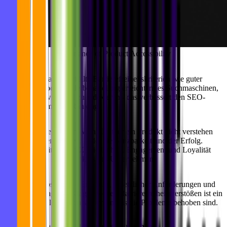
Importance of Product Accessibility
SEO-Performance:
Erfüllte Barrierefreiheitskriterien wie guter
Farbkontrast oder Fehlerbehandlung erleichtern es Suchmaschinen,
Seiten zu crawlen und zu indexieren - das verbessert den SEO-
Score und damit das Ranking.
Nutzer und Reputation:
Wenn Nutzer ein Produkt nicht verstehen
oder navigieren können, leidet die Nutzbarkeit und der Erfolg.
Barrierefreiheit steigert Zufriedenheit, Engagement und Loyalität
und stärkt den Ruf als inklusives Unternehmen.
Rechtliche Kosten:
Die Erfüllung gesetzlicher Anforderungen und
die Vermeidung von Klagen wegen Barrierefreiheitsverstößen ist ein
Muss - Bußgelder fallen täglich an, bis die Probleme behoben sind.
Lass uns dein Produkt barrierefrei machen!