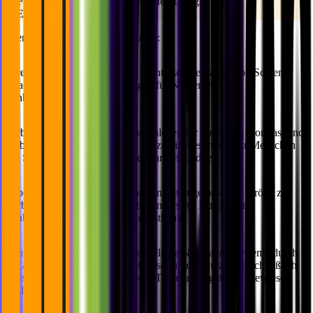
Funktionen
in unsere praxisnahen Design- und
Entwicklungsprozesse.
Hier sind einige dieser Funktionen:
Screen Reader-Kompatibilität:
Nahtlose Integration von Screen
Reader-Kompatibilität in Designs für Nutzer mit
Sehbeeinträchtigungen.
Farbkontrast:
Auswahl von Farbpaletten für optimalen Kontrast und
verbesserte Lesbarkeit für alle Nutzer, insbesondere für Menschen
mit Sehbeeinträchtigungen oder Farbenblindheit.
Typografie:
Einsatz klarer Schriften mit angemessener Größe zur
Verbesserung der Lesbarkeit, besonders für Nutzer mit
Sehbeeinträchtigungen oder Legasthenie.
Intuitive Navigation:
Nutzerfreundliche Navigationssysteme durch
UX/UI-Design - nahtlose Erlebnisse für alle Nutzer, einschließlich
derer, die auf Screen Reader oder Tastaturnavigation angewiesen
sind.