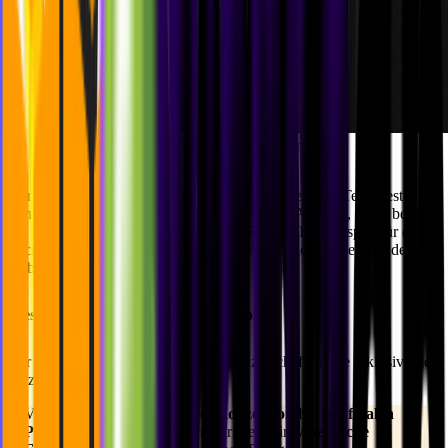
Alt-text Criteria Rating Example
Genau wie beim Farbkontrast gilt: Je besser dein Alt-Text, desto
höher deine Bewertung. Denn je präziser der Alt-Text, desto besser
die Beschreibung durch einen Screen Reader. Ein Beispiel für die
höchste AAA-Bewertung wäre ein vorab aufgezeichnetes Video mit
Gebärdensprache.
Wesentliche Barrierefreiheitsfunktionen
Wir glauben daran, digitale Erlebnisse zu schaffen, die inklusiv und
nutzerfreundlich sind.
💡
Von den frühesten Phasen der
Konzeption bis zur finalen 
Produktveröffentlichung
integrieren wir
wesentliche 