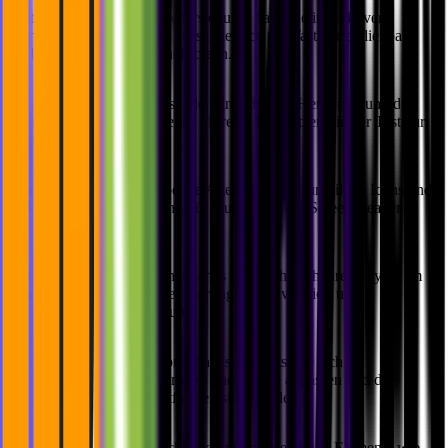
Tastaturzugänglichkeit:
Sicherstellung, dass alle interaktiven
Elemente und Funktionen ausschließlich per Tastatur bedienbar
sind, ohne Maus oder Touchscreen.
Fokusindikation:
Klare visuelle Hinweise zur Hervorhebung des
aktuell fokussierten Elements, hilfreich für Nutzer, die per Tastatur
navigieren.
Alternativtexte:
Beschreibende Alternativtexte für Bilder, Icons und
andere Nicht-Text-Elemente für Nutzer, die auf Screen Reader
angewiesen sind.
Konsistentes Layout:
Einheitliches und vorhersehbares Layout im
gesamten Produkt zur Erleichterung der Navigation und
Reduzierung von Verwirrung.
Flexible Inhaltspräsentation:
Inhalts-Layouts, die sich an
verschiedene Bildschirmgrößen und Geräte anpassen und die
Nutzbarkeit auf allen Plattformen sicherstellen.
Interaktive Elemente:
Leicht erkennbare interaktive Elemente wie