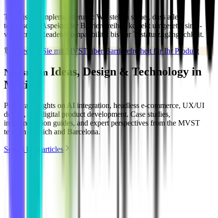
Technische Implementierung:
Wir stellen sicher, dass alle
technischen Aspekte der Barrierefreiheit korrekt umgesetzt sind -
von Screen Reader-Kompatibilität bis zur Tastaturzugänglichkeit.
🦾
Sprechen Sie mit MVST über Barrierefreiheit für Ihr Produkt
Ideas, Design & Technology in
Newsroom
Motion
Practical insights on AI integration, headless e-commerce, UX/UI
design, and digital product development. Case studies,
implementation guides, and expert perspectives from the MVST
team in Munich and Barcelona.
See all blog articles