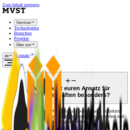
Zum Inhalt springen
Services
Technologien
Branchen
Projekte
Über uns
Kontakt
de
Was macht euren Ansatz für
Partnerschaften besonders?
Wir arbeiten nur mit Anbietern, die wir in realen Projekten
geprüft haben – so stellen wir Verlässlichkeit, Sicherheit und
langfristige Anpassungsfähigkeit sicher.