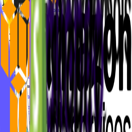
+49 8937001279
hello@mvst.co
Unsere Arbeit
Services
Technologien
Projekte
Branchen
Unser Unternehmen
Über uns
Blog
Karriere
Kontakt
Unsere Erfolgsgeschichten