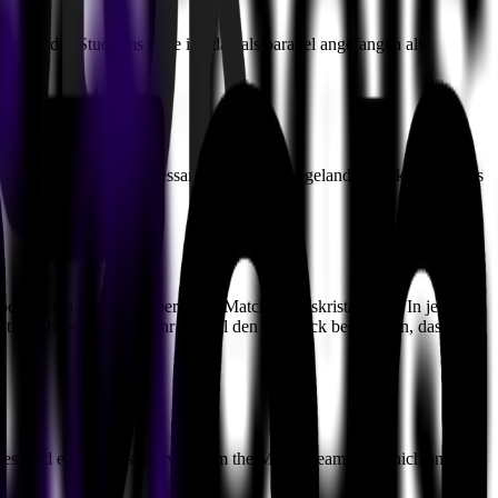
ierung des Studiums habe ich damals parallel angefangen als
kedIn bei einer interessanten Jobanzeige gelandet. So kam es, dass
 hat sich MVST als perfektes Match herauskristallisiert. In jedem
at. Ich habe dadurch sehr schnell den Eindruck bekommen, das ich
uides, and expert perspectives from the MVST team in Munich and