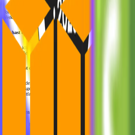
Vor mittlerweile 3 1/2 Jahren habe ich angefangen in München Inform
Werkstudent im Web Development zu arbeiten. In der Zeit habe ich su
Wie hast du von MVST erfahren?
Nachdem ich aus meinem Auslandssemester zurück war habe ich mich 
ich meine Bewerbung zu MVST gesendet habe.
Warum hast du dich für die Stelle als Werkstudent im Full Sta
Ich war auf der Suche nach einer neuen Herausforderung und einem m
Bewerbungsgespräch hatte ich das Gefühl in ein Team zu kommen, in 
mich hier entfalten und wachsen kann, gleichzeitig aber auch das St
Ideas, Design & Technology in M
Newsroom
Practical insights on AI integration, headless e-commerce, UX/UI de
Barcelona.