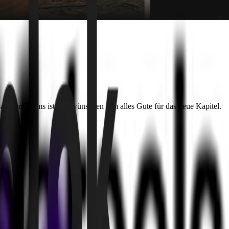
ßartigen Teams ist und wünschen ihm alles Gute für das neue Kapitel.