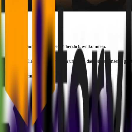
s MVST-Familienmitglied
Christoph
herzlich willkommen.
er MVST-Familie gehört! Wir freuen uns sehr, dass er Teil unseres gro
paar Facts gesammelt.