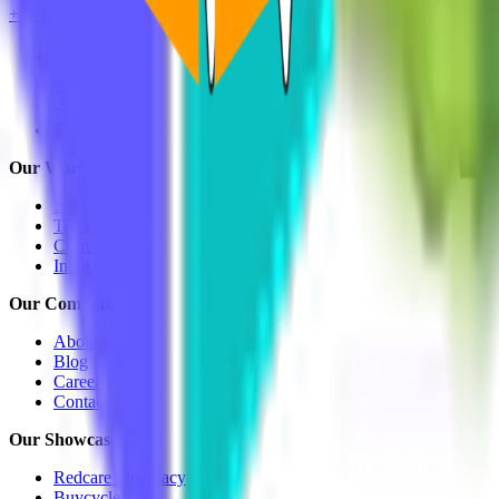
+49 8937001279
hello@mvst.co
Our Work
Solutions
Technologies
Customers
Industries
Our Company
About us
Blog
Career
Contact
Our Showcases
Redcare Pharmacy
Buycycle