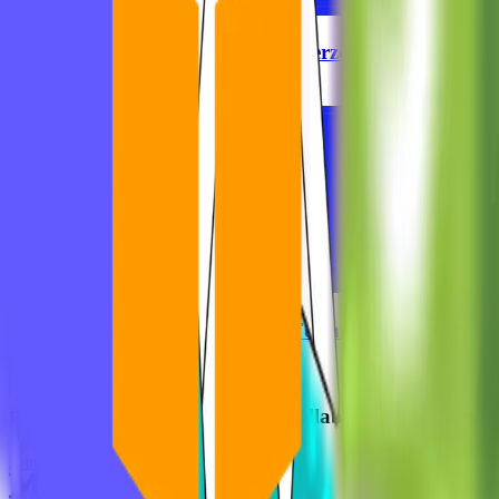
Welcome to MVST, Tudor Verzes
Ghida El Badri
Jul 20, 2026
Welcome to MVST, Marc Fermín
Ghida El Badri
Jun 29, 2026
Connect, collaborate, and stay u
Friends of Figma Munich
Join the Community