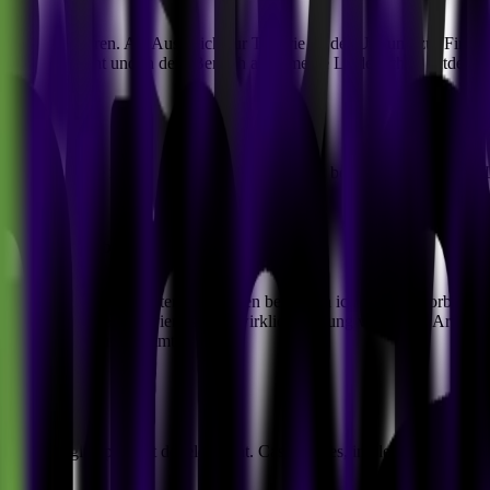
atik zu studieren. Als Ausgleich zur Theorie an der Uni und zur Finanz
per viel gelernt und in dem Bereich auch meine Leidenschaft entdeckt.
auf die Suche nach neuen Herausforderungen begeben und bin über Lin
ck Development bei MVST entschieden?
otivierten Umfeld. Unter den Firmen bei denen ich mich beworben habe
dem jeder super motiviert ist und wirklich Ahnung von seiner Arbeit h
udium nicht zu kurz kommt.
otion
sign, and digital product development. Case studies, implementation g