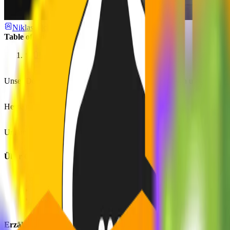
Niklas Rickmann
June 06, 2023
1 min
Table of Contents
Über Christoph
Unser Development-Team wächst weiter! 🚀 Wir heißen unser neue
Heute möchten wir Christopher vorstellen, der seit Mai 2023 zu unser
Um unseren neuen Mitarbeiter besser kennenzulernen, haben wir ein 
Über Christoph
Vollständiger Name:
Christoph Gruber
Heimatland: Deutschland 🇩🇪
Position: Werkstudent im Full Stack Development
Erzähl uns ein wenig über deinen Background!