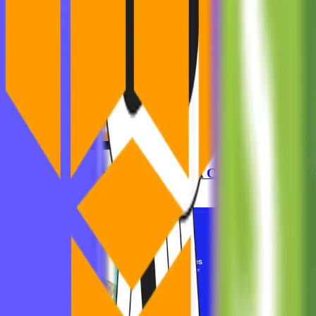
See all blog articles
Zurhorst Meditation Shop: A Conversion-First 
Ghida El Badri
Aug 05, 2026