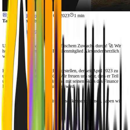
Niklas Rickmann
June 06, 2023
1 min
Table of Contents
Über Alexander
Unser Finance-Team startet mit frischem Zuwachs durch! 🚀 Wir
heißen unser neues MVST-Familienmitglied
Alexander
herzlich
willkommen.
Heute möchten wir Alexander vorstellen, der seit April 2023 zu
unserer MVST-Familie gehört! Wir freuen uns sehr, dass er Teil
unseres großartigen Teams ist und mit seinen Skills das Finance
Department tatkräftig unterstützen wird.
Um unseren neuen Mitarbeiter besser kennenzulernen, haben wir
ein paar Facts gesammelt...
Über Alexander