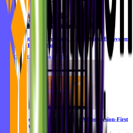
Breastkeeper Institute: A Full Brand Ecosystem,
Built End-to-End
Ghida El Badri
Aug 07, 2026
Zurhorst Meditation Shop: A Conversion-First
Relaunch