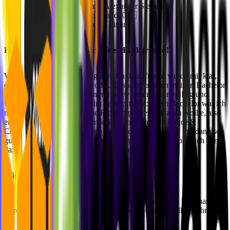
Vollständiger Name: Alexander Steinmetz
Heimatland: Deutschland 🇩🇪
Position: Werkstudent Finance
Erzähl uns ein wenig über deinen Background!
Während meiner Ausbildung zum Bankkaufmann wurde mir klar,
dass ich danach studieren wollte. Deshalb habe ich meinen Bachelor
in Wirtschaftswissenschaften mit Schwerpunkt Controlling und
Unternehmensführung in Ulm gemacht. Nach dem Bachelor war ich
mir nicht ganz sicher, welche Richtung ich einschlagen wollte, also
entschied ich mich für ein Praktikum im Bereich Finance &
Controlling bei einem Start-up in München. Das gefiel mir dann so
gut, dass ich als Werkstudent im Unternehmen blieb und mich dann
dazu entschloss, meinen Master zu machen.
Wie hast du von MVST erfahren?
Ich war auf der Suche nach neuen Herausforderungen im Finance-
Bereich und habe über Workwise von der offenen Stelle erfahren.