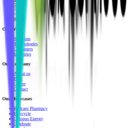
Our Work
Solutions
Technologies
Customers
Industries
Our Company
About us
Blog
Career
Contact
Our Showcases
Redcare Pharmacy
Buycycle
Octopus Energy
Celebrate