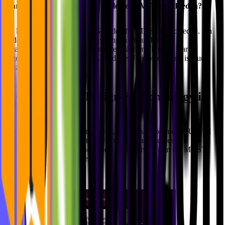
Warum hast du dich für die Stelle bei MVST entschieden?
Ich habe mich aus mehreren Gründen für MVST entschieden. Ich
finde es spannend, einen relativ jungen Finanzbereich
voranzutreiben. Das Vorstellungsgespräch mit Philipp war
angenehm und sehr entspannt. Und die Urlaubsregelung ist auch
ganz nett!
Ideas, Design & Technology in
Newsroom
Motion
Practical insights on AI integration, headless e-commerce, UX/UI
design, and digital product development. Case studies,
implementation guides, and expert perspectives from the MVST
team in Munich and Barcelona.
See all blog articles