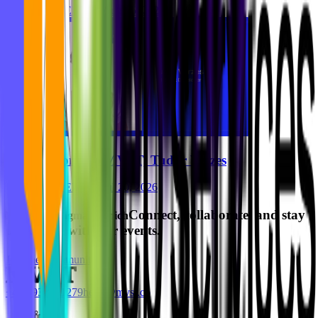
Ghida El Badri
Aug 05, 2026
Welcome to MVST, Tudor Verzes
Ghida El Badri
Jul 20, 2026
Connect, collaborate, and stay
Friends of Figma Munich
up to date with our events.
Join the Community
+49 8937001279
hello@mvst.co