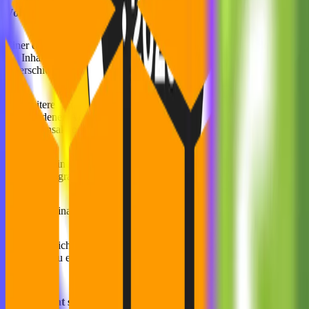
Vorteile von Edge Functions
Einer der Hauptvorteile von Edge Functions ist, dass Developer dadu
die Inhalte je nach Standort, Gerätetyp oder anderen relevanten Fak
unterschiedlicher Versionen einer Website für verschiedene User umfa
Ein weiterer großer Vorteil ist, dass sie die
Sicherheit von Websites ve
verschiedenen Angriffen schützen, darunter DDoS-Angriffe, Cross-Sit
Finanztransaktionen arbeiten.
Zusätzlich sind Edge Functions
skalierbar
und können
leicht in eine 
Websites upgraden wollen, ohne ihre bestehenden Systeme komplett 
In Sachen Finanzen kann der Einsatz von Edge Functions die
Kosten 
Der vermutlich größte Vorteil von Edge Functions ist, dass sie die
ges
Dies kann zu einem schnell reaktionsfähigen Web-Erlebnis für die Use
Wie relevant sind Edge Functions für Startups?