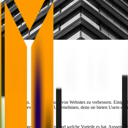
und Techniken, um die Leistung von Websites zu verbessern. Einige de
eliebter bei Developern und Unternehmen, denn sie bieten Usern ein r
erklären was Edge Computing ist und welche Vorteile es hat. Ausserdem