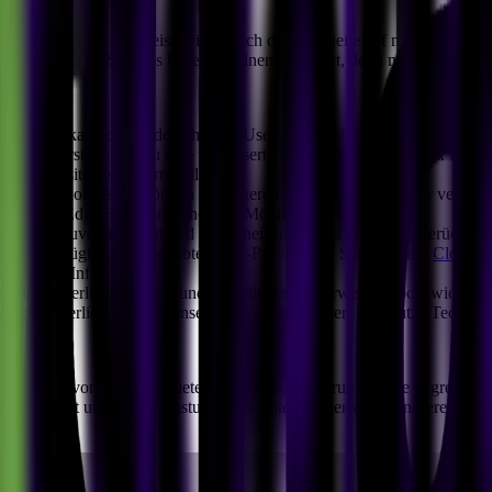
cht: "Wie und in welcher Weise wirken sich diese Vorteile auf mein Unte
nehmen und Startups bieten sie einen Kickstart, denn mit oft nur begr
Functions kann der Code näher am Users ausgeführt werden, wodurch d
er optimierst, kannst du eine verbesserte User Experience bieten. Du 
einer Website verbessern willst.
er-Reaktionszeiten können zu längeren Ladezeiten oder einer verzögerte
en, weshalb Edge Functions eine gute Möglichkeit sein können.
eistung, Zuverlässigkeit und Sicherheit solltest du unbedingt berücksi
tionen verfügt. Einige beliebte CDN-Provider für Startups sind
Cloudfla
estehende Infrastruktur.
site kontinuierlich zu testen und zu optimieren. Verwende Tools wie
Goog
e kontinuierlich die Response Times deines Servers und nutze Techni
ine Reihe von Vorteilen bieten, um Herausforderungen wie begrenzte Re
evelopment und das Wachstum ihres Unternehmens konzentrieren, ohne 