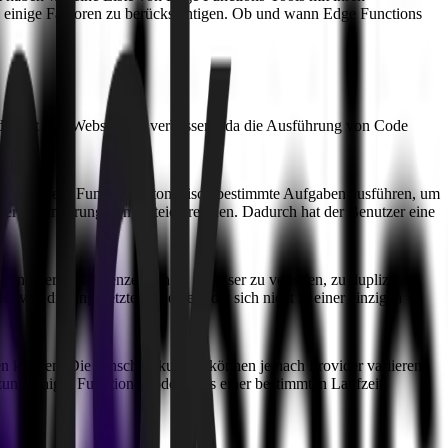
, einige Faktoren zu berücksichtigen. Ob und wann Edge Functions
digkeit von Websites zu verbessern, da die Ausführung von Code
d, kann diese Funktion automatisch bestimmte Aufgaben ausführen, um
der Minimierung von Dateien reichen. Dadurch hat der Benutzer eine
 und deren Rechenzentren an die User zu verteilen, zu duplizieren
 von dir eingesetzte Code befindet sich nicht in einer einzigen
den können. Die Einschränkungen können je nach Provider variieren.
ung einiger Funktionen oder APIs einer bestimmten Laufzeit,