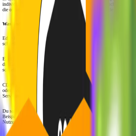
individuellen Vor- und Nachteilen zusammengestellt. Auch wenn sich
die optimale Lösung sind, beantworten wir dann am Ende des Artikel
Was sind Edge Functions?
Edge Functions sind kleine Programme, die in der Nähe der Geräte v
schneller und effizienter ist.
Ein Beispiel dafür könnte folgendermaßen aussehen: Wenn ein Benutz
die Ladezeit der Seite zu verkürzen. Dies kann von der Optimierung
schnellere und reibungslosere Erfahrung auf der Website.
CDNs (Content Delivery Networks)
wurden entwickelt, um statische 
oder zwischenzuspeichern. Edge Computing soll in ähnlicher Weise fun
Serverinstanz an einem zentralen Ort, sondern ist verteilt und die Ve
Du solltest aber beachten, dass aufgrund einiger technologischer Be
Beispiele hierfür sind Beschränkungen der Package Size des zu vert
Nutzung von Umgebungsvariablen, usw.