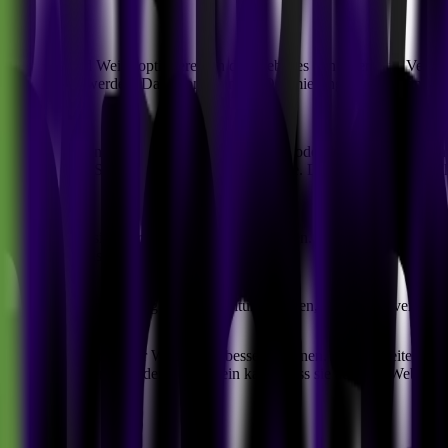
rch die
Art und Weise optimieren, in der Websites den Usern zur Verfüg
toren angepasst werden. Das kann dann die Optimierung von Bildern, Ko
ssen.
rbessern
können. Durch die Ausführung von Code auf dem Edge könne
e-Scripting (XSS) und SQL-Injection-Angriffe. Das ist besonders wicht
bestehende Website-Infrastruktur integriert
werden. Das macht sie zu ein
aufgeben zu müssen.
für die Servereinrichtung und -verwaltung senken
, da kein Server bere
amte Performance einer Website verbessern
können. Antwortzeiten werd
r führen, was entscheidend dafür sein kann, dass sie auf eine Website