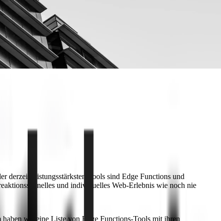
r derzeit leistungsstärksten Tools sind Edge Functions und
eaktionsschnelles und individuelles Web-Erlebnis wie noch nie
 haben wir eine Liste von Edge Functions-Tools mit ihren