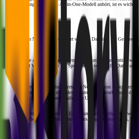
 Edge-Computing nach einem All-in-One-Modell anhört, ist es wichtig
s.
on Benutzern im Netzwerk ausgeführt werden. Das hilft, die Geschwin
er eine Website aufruft, die von einem Edge-Funktion unterstützt wir
 von Bildern und Videos bis hin zur Speicherung von Cache-Daten und 
Webinhalte über ein geografisch verteiltes Netzwerk von Proxy-Servern
ktionieren: Die Verteilung dient der dynamischen Verarbeitung, d.h. der
rarbeitung erfolgt daher am Rande, näher am User.
schränkungen nicht alle Prozesse mit Edge Functions durchgeführt wer
eilenden Codes, Begrenzung des Timeouts des ausgeführten Codes, Nutz