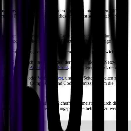
rnehmen aus?" Edge Functions können für jedes Unternehmen hilfreich
enzten Ressourcen wollen sich diese möglichst schnell etablieren.
ie Latenzzeit verringert und die Leistung deiner Anwendung
musst jedoch bedenken, dass Edge Functions nicht das einzige Tool
n Bereitstellung von Inhalten führen. Als Startup ist es wichtig, in
chtigen. Suche nach einem Provider, der über ein globales Netzwerk
re
,
Akamai
und
Amazon CloudFront
. Ein weiterer Aspekt, den du
le Lighthouse
oder
WebPageTest
, um deine Seitenladezeiten zu
ken wie Caching, Compression und Code Optimization, um die
ssourcen, Skalierbarkeit und Sicherheit zu meistern. Durch die
durch Infrastruktur- oder Leistungsprobleme behindert zu werden.