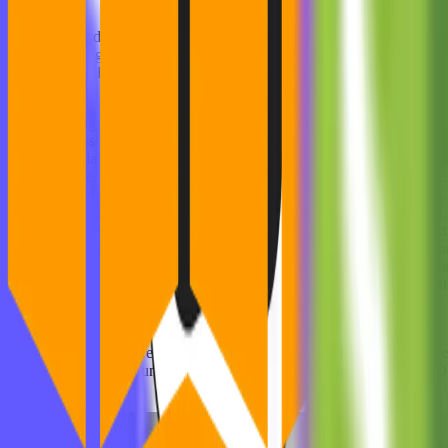
Jetzt, wo wir die Vorteile aufgelistet haben, fragst du dich viellei
sein, unabhängig von Größe und Branche. Doch gerade kleineren Unter
Auf diese Schlüsselfaktoren solltest du achten:
Edge Functions können die Leistung verbessern
: Mit Edge 
verbessert wird. Indem du Inhalte zwischenspeicherst oder Bild
sind, das du in Betracht ziehen solltest, wenn du die Leistung d
Die Antwortzeit des Servers ist entscheidend
: Langsame Serv
eine schnelle und skalierbare Serverinfrastruktur zu investier
Wähle deinen CDN-Provider sorgfältig aus
: Faktoren wie L
von Servern, eine hohe Betriebszeit und starke Sicherheitsfunk
berücksichtigen solltest, ist eine mögliche Integration in deine b
Stetige Optimierung
: Als Startup ist es wichtig, deine Web
messen und Optimierungsmöglichkeiten zu ermitteln. Beobacht
Leistung zu verbessern.
Wenn du diese Faktoren berücksichtigst, können dir Edge Functions e
Nutzung von Edge Functions können sich Startups auf das Product D