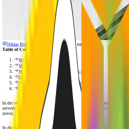
Niklas Rickmann
June 13, 2023
8 min
Table of Contents
Was sind Edge Functions?
Vorteile von Edge Functions
Wie relevant sind Edge Functions für Startups?
Edge Function Provider
Sind Edge Functions immer die beste Lösung?
Schlussgedanke
In der stetig wachsenden Development-Welt gibt es immer mehr Tools 
serverloses Computing. Diese Tools werden nicht ohne Grund immer b
zuvor.
In diesem Artikel tauchen wir in die Welt des Edge Computings ein, 