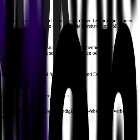
ung gestellt werden
. Durch den Einsatz dieser Technologie können
mprimierung von Dateien oder sogar die Bereitstellung völlig
n Developer Sicherheitsmaßnahmen implementieren, die vor
ig für Websites, die mit sensiblen User-Daten oder
em leistungsstarken Tool für Unternehmen und Developer, die
itgestellt oder gewartet werden muss.
en minimiert und die Geschwindigkeit der Website wird verbessert.
 zurückkehren.