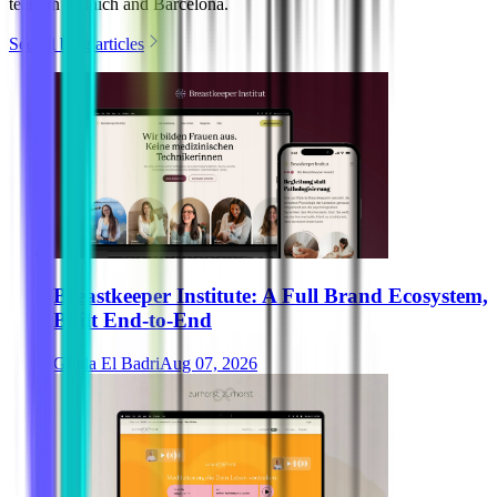
team in Munich and Barcelona.
See all blog articles
Breastkeeper Institute: A Full Brand Ecosystem,
Built End-to-End
Ghida El Badri
Aug 07, 2026