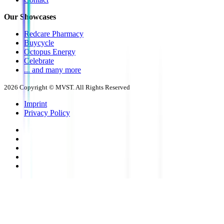
Our Showcases
Redcare Pharmacy
Buycycle
Octopus Energy
Celebrate
... and many more
2026
Copyright © MVST. All Rights Reserved
Imprint
Privacy Policy