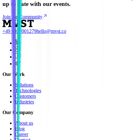
up to date with our events.
Join the Community
+49 8937001279
hello@mvst.co
Our Work
Solutions
Technologies
Customers
Industries
Our Company
About us
Blog
Career
Contact