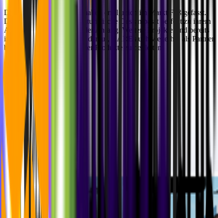
Die Produkte von CARE haben erfolgreich im Markt Fuß gefasst.
Das minimalistische und futuristische Design passt perfekt zu ihrem
Angebot. Und das ist erst der Anfang: Weitere Projekte sind bereits
in Planung. Wir freuen uns darauf, CARE auch weiterhin als Partner
bei der Entwicklung digitaler Produkte zu begleiten.