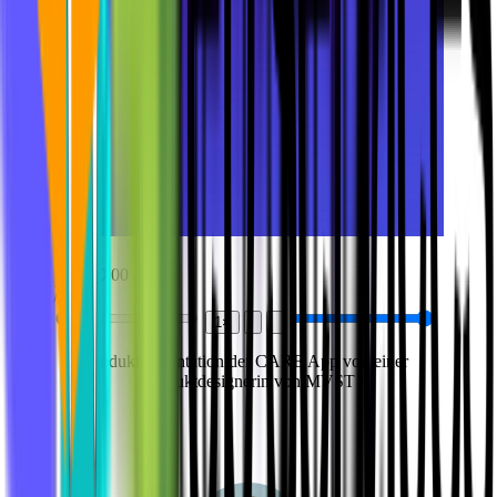
0:00
/
2:27
1×
Produktpräsentation der CARE App von einer 
Produktdesignerin von MVST