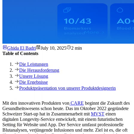
Ghida El Badri
July 10, 2025
2 min
Table of Contents
Die Leistungen
Die Herausforderung
Unsere Lösung
Die Ergebnisse
Produktpräsentation von unserer Produktdesignerin
Mit den innovativen Produkten von
CARE
beginnt die Zukunft des
Gesundheitswesens schon heute. Das im Oktober 2022 gegründete
Schweizer Start-up hat in Zusammenarbeit mit
MVST
einen
digitalen Longevity-Service entwickelt, mit einem futuristischen
Setting für Website und App. Der Service umfasst professionelle
Blutanalysen, verjüngende Infusionen und mehr. Ziel ist es, die oft