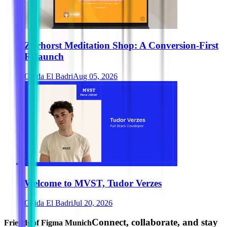
Zurhorst Meditation Shop: A Conversion-First
Relaunch
Ghida El Badri
Aug 05, 2026
Welcome to MVST, Tudor Verzes
Ghida El Badri
Jul 20, 2026
Connect, collaborate, and stay
Friends of Figma Munich