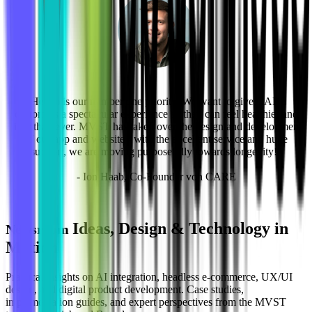
"Health is our number one priority. We want to give CARE
customers a spectacular experience so they can feel healthier and
fitter than ever. MVST has taken over the design and development
of our app and website - with the excellent service and huge
support, we are moving purposefully towards longevity!"
- Ion Haab, Co-Founder von CARE
Ideas, Design & Technology in
Newsroom
Motion
Practical insights on AI integration, headless e-commerce, UX/UI
design, and digital product development. Case studies,
implementation guides, and expert perspectives from the MVST