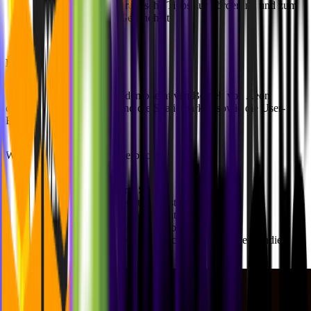
Bildunginhalte
: Praktische Tipps zur Förderung und zum
Schutz der eigenen Gesundheit.
Die Ergebnisse
Diese Zusammenarbeit hat den operativen Betrieb von Aeon
deutlich weiterentwickelt und die Skalierbarkeit sowie die User-
Experience verbessert.
Wichtige Ergebnisse im Überblick:
100+
durchgeführte Scans
Über
30
Scans bereits im ersten Monat
139 %
Wachstum von Monat zu Monat
Wachstum von Monat zu Monat
72 Stunden
Neben der
Schweiz
auch
nach
Deutschland
expandiert