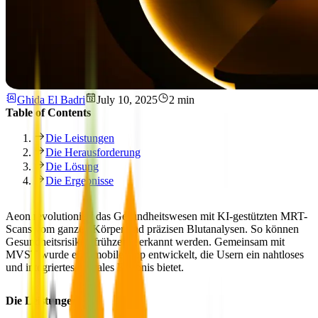
Ghida El Badri
July 10, 2025
2 min
Table of Contents
Die Leistungen
Die Herausforderung
Die Lösung
Die Ergebnisse
Aeon
revolutioniert das Gesundheitswesen mit KI-gestützten MRT-
Scans vom ganzen Körper und präzisen Blutanalysen. So können
Gesundheitsrisiken frühzeitig erkannt werden. Gemeinsam mit
MVST
wurde eine mobile App entwickelt, die Usern ein nahtloses
und integriertes digitales Erlebnis bietet.
Die Leistungen