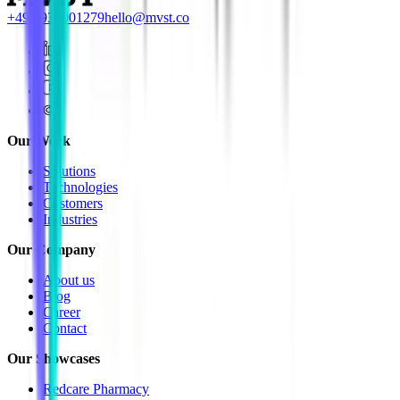
+49 8937001279
hello@mvst.co
Our Work
Solutions
Technologies
Customers
Industries
Our Company
About us
Blog
Career
Contact
Our Showcases
Redcare Pharmacy