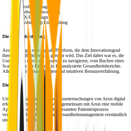
Produktmanagement
Softwareentwicklung
UX/UI Design
Mobile App Entwicklung
Die Herausforderung
Aeon benötigte eine digitale Plattform, die dem Innovationsgrad
ihrer Gesundheitsservices gerecht wird. Das Ziel dabei war es, die
User einfach durch die Prozesse zu navigieren, vom Buchen eines
Scans bis hin zur Einsicht in KI-analysierte Gesundheitsberichte.
Alles in einer personalisierten und intuitiven Benutzererfahrung.
Die Lösung
Um die KI-basierten Gesundheitsuntersuchungen von Aeon digital
erlebbar zu machen, hat MVST gemeinsam mit Aeon eine mobile
App entwickelt. Sie bildet den gesamten
Patientenprozess
vereinfacht ab und macht das
Gesundheitsmanagement
verständlich
und unkompliziert.