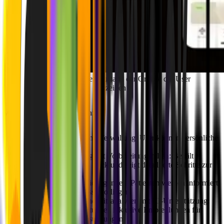
Aufnahmen, die den Zustand der Organe der User 
anzeigen
Wichtige Features umfassen:
Profilerstellung und Verwaltung
: User können persönliche
Accounts erstellen
Terminverwaltung mit Vorbereitungshilfen
: Behält
kommende Scans im Blick und zeigt detaillierte Schritte zur
Vorbereitung.
Echtzeit-Benachrichtigungen
: Patienten werden informiert,
sobald neue Ergebnisse vorliegen.
Detaillierte Gesundheitsanalysen mit KI-Unterstützung:
Umfassende Auswertungen inklusive Empfehlungen für
mögliche Folgeuntersuchungen.