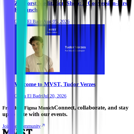
Zurhorst Meditation Shop: A Conversion-First
Relaunch
Ghida El Badri
Aug 05, 2026
Welcome to MVST, Tudor Verzes
Ghida El Badri
Jul 20, 2026
Connect, collaborate, and stay
Friends of Figma Munich
up to date with our events.
Join the Community