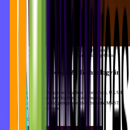
Aufnahmen der finalen Mobile-App mit den 
verschiedenen Fenstern: Profil, Wissen und Ergebnisse
Ideas, Design & Technology in
Newsroom
Motion
Practical insights on AI integration, headless e-commerce, UX/UI
design, and digital product development. Case studies,
implementation guides, and expert perspectives from the MVST
team in Munich and Barcelona.
See all blog articles